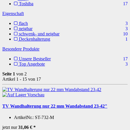
Toshiba
17
Eigenschaft
flach
3
neigbar
3
schwenk- und neigbar
10
Deckenhalterung
1
Besondere Produkte
Unsere Bestseller
17
Top Angebote
3
Seite 1
von 2
Artikel 1 - 15 von 17
Vorschau
TV Wandhalterung nur 22 mm Wandabstand 23-42"
ArtikelNr.:
ST-732-M
jetzt nur
31,06 €
*