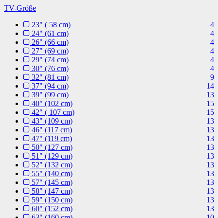
TV-Größe
23" ( 58 cm)
4
24" (61 cm)
4
26" (66 cm)
4
27" (69 cm)
4
29" (74 cm)
4
30" (76 cm)
4
32" (81 cm)
9
37" (94 cm)
14
39" (99 cm)
13
40" (102 cm)
15
42" ( 107 cm)
15
43" (109 cm)
13
46" (117 cm)
13
47" (119 cm)
13
50" (127 cm)
13
51" (129 cm)
13
52" (132 cm)
13
55" (140 cm)
13
57" (145 cm)
13
58" (147 cm)
13
59" (150 cm)
13
60" (152 cm)
13
63" (160 cm)
10