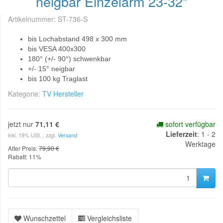
neigbar Einzelarm 23-32"
Artikelnummer:
ST-736-S
bis Lochabstand 498 x 300 mm
bis VESA 400x300
180° (+/- 90°) schwenkbar
+/- 15° neigbar
bis 100 kg Traglast
Kategorie:
TV Hersteller
jetzt nur
71,11 €
sofort verfügbar
Lieferzeit
: 1 - 2
inkl. 19% USt. , zzgl.
Versand
Werktage
Alter Preis:
79,90 €
Rabatt:
11%
Wunschzettel
Vergleichsliste