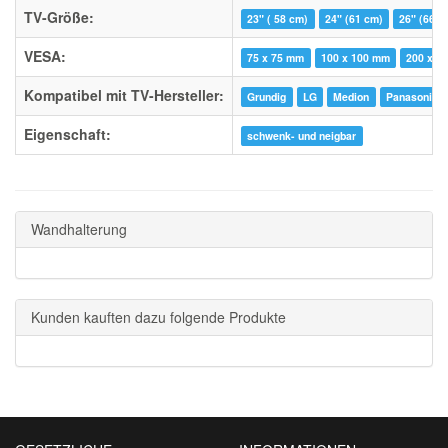
TV-Größe:
23" ( 58 cm)
24" (61 cm)
26" (66 c
VESA:
75 x 75 mm
100 x 100 mm
200 x 1
Kompatibel mit TV-Hersteller:
Grundig
LG
Medion
Panasonic
Eigenschaft:
schwenk- und neigbar
Wandhalterung
Kunden kauften dazu folgende Produkte